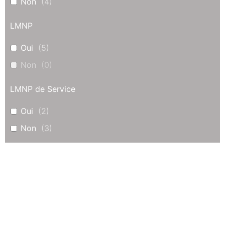
Non
(
4
)
LMNP
Oui
(
5
)
Non
(
0
)
LMNP de Service
Oui
(
2
)
Non
(
3
)
Appartement