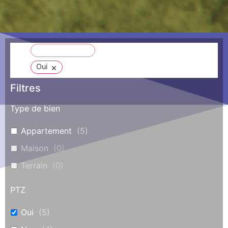
Tout réinitialiser
×
Oui
Filtres
Type de bien
Appartement
(
5
)
Maison
(
0
)
Terrain
(
0
)
PTZ
Oui
(
5
)